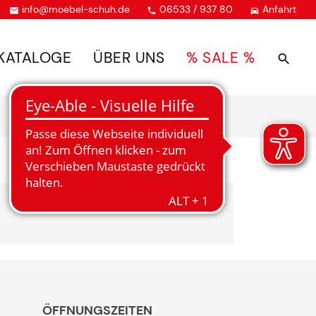
info@moebel-schuh.de
06533 / 937 80
Anfahrt



KATALOGE
ÜBER UNS
% SALE %
Ihre Kontaktdaten
Alle mit Stern gekennzeichneten Felder sind 
Name
*
Bitte geben Sie Ihren vollständigen Namen 
ÖFFNUNGSZEITEN
E-Mail-Adresse
*