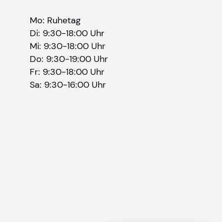
Mo: Ruhetag
Bitte geben Sie eine gültige E-Mail-Adresse 
Di: 9:30-18:00 Uhr
Telefon
*
Mi: 9:30-18:00 Uhr
Do: 9:30-19:00 Uhr
Fr: 9:30-18:00 Uhr
Sa: 9:30-16:00 Uhr
Ihr Wunschtermin /
Rückruf
Bitte Anliegen wählen
Wählen Sie aus, ob Sie einen Termin wünsc
Datum