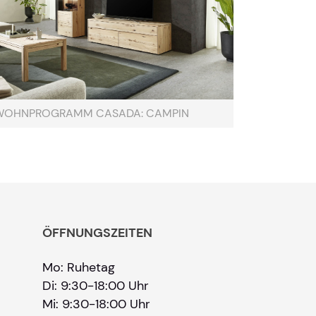
Ihre Kontaktdaten
WOHNPROGRAMM CASADA: CAMPIN
Alle mit Stern gekennzeichneten Felder sind 
Name
*
Bitte geben Sie Ihren vollständigen Namen 
E-Mail-Adresse
*
ÖFFNUNGSZEITEN
Bitte geben Sie eine gültige E-Mail-Adresse 
Mo: Ruhetag
Telefon
*
Di: 9:30-18:00 Uhr
Mi: 9:30-18:00 Uhr