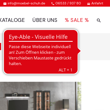
info@moebel-schuh.de
06533 / 937 80
Anfahrt



KATALOGE
ÜBER UNS
% SALE %
N