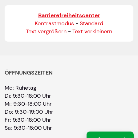
Bitte geben Sie eine gültige E-Mail-Adresse ein.
Barrierefreiheitscenter
Telefon
*
Kontrastmodus
-
Standard
Text vergrößern
-
Text verkleinern
Ihr Wunschtermin / Rückruf
Bitte Anliegen wählen
ÖFFNUNGSZEITEN
Mo: Ruhetag
Wählen Sie aus, ob Sie einen Termin wünschen
Di: 9:30-18:00 Uhr
Datum
Mi: 9:30-18:00 Uhr
Do: 9:30-19:00 Uhr
Fr: 9:30-18:00 Uhr
Sie können ein Datum ab übermorgen auswähl
Sa: 9:30-16:00 Uhr
Uhrzeit