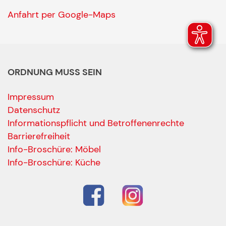
Anfahrt per Google-Maps
ORDNUNG MUSS SEIN
Impressum
Datenschutz
Informationspflicht und Betroffenenrechte
Barrierefreiheit
Ihre Kontaktdaten
Info-Broschüre: Möbel
Alle mit Stern gekennzeichneten Felder sind Pfli
Name
*
Info-Broschüre: Küche
Bitte geben Sie Ihren vollständigen Namen ein.
E-Mail-Adresse
*