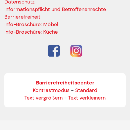
Datenschutz
Informationspflicht und Betroffenenrechte
Barrierefreiheit
Ihre Kontaktdaten
Info-Broschüre: Möbel
Alle mit Stern gekennzeichneten Felder sind Pfli
Name
*
Info-Broschüre: Küche
Bitte geben Sie Ihren vollständigen Namen ein.
E-Mail-Adresse
*
Bitte geben Sie eine gültige E-Mail-Adresse ein.
Barrierefreiheitscenter
Telefon
*
Kontrastmodus
-
Standard
Text vergrößern
-
Text verkleinern
Ihr Wunschtermin / Rückruf