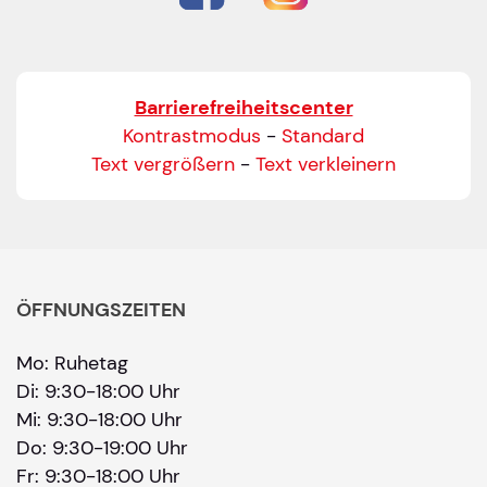
E-Mail-Adresse
*
Bitte geben Sie eine gültige E-Mail-Adresse ein.
Barrierefreiheitscenter
Telefon
*
Kontrastmodus
-
Standard
Text vergrößern
-
Text verkleinern
Ihr Wunschtermin / Rückruf
Bitte Anliegen wählen
ÖFFNUNGSZEITEN
Mo: Ruhetag
Wählen Sie aus, ob Sie einen Termin wünschen
Di: 9:30-18:00 Uhr
Datum
Mi: 9:30-18:00 Uhr
Do: 9:30-19:00 Uhr
Fr: 9:30-18:00 Uhr