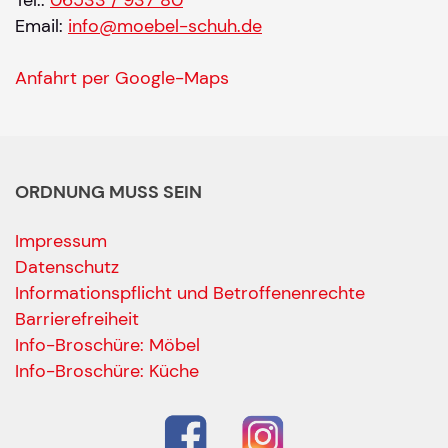
Email:
info@moebel-schuh.de
Anfahrt per Google-Maps
ORDNUNG MUSS SEIN
Impressum
Datenschutz
Informationspflicht und Betroffenenrechte
Barrierefreiheit
Ihre Kontaktdaten
Info-Broschüre: Möbel
Alle mit Stern gekennzeichneten Felder sind Pfli
Name
*
Info-Broschüre: Küche
Bitte geben Sie Ihren vollständigen Namen ein.