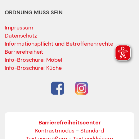
ORDNUNG MUSS SEIN
Impressum
Datenschutz
Informationspflicht und Betroffenenrechte
Barrierefreiheit
Ihre Kontaktdaten
Info-Broschüre: Möbel
Alle mit Stern gekennzeichneten Felder sind Pfli
Name
*
Info-Broschüre: Küche
Bitte geben Sie Ihren vollständigen Namen ein.
E-Mail-Adresse
*
Bitte geben Sie eine gültige E-Mail-Adresse ein.
Barrierefreiheitscenter
Telefon
*
Kontrastmodus
-
Standard
Text vergrößern
-
Text verkleinern