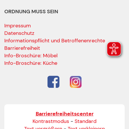
ORDNUNG MUSS SEIN
Impressum
Datenschutz
Informationspflicht und Betroffenenrechte
Barrierefreiheit
Ihre Kontaktdaten
Info-Broschüre: Möbel
Alle mit Stern gekennzeichneten Felder sind Pfli
Name
*
Info-Broschüre: Küche
Bitte geben Sie Ihren vollständigen Namen ein.
E-Mail-Adresse
*
Bitte geben Sie eine gültige E-Mail-Adresse ein.
Barrierefreiheitscenter
Telefon
*
Kontrastmodus
-
Standard
Text vergrößern
-
Text verkleinern