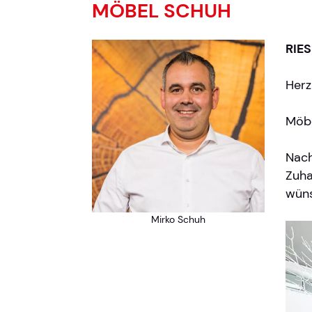
MÖBEL SCHUH
RIE
Herz
Möbe
Nach
Zuha
wün
Mirko Schuh