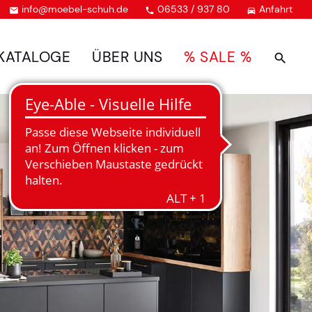
info@moebel-schuh.de
06533 / 937 80
Anfahrt



KATALOGE
ÜBER UNS
% SALE %